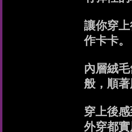
讓你穿上
作卡卡。
內層絨毛
般，順著
穿上後感
外穿都實