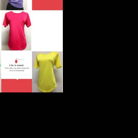
NO.1209 女斜肩素面冰涼上衣
產品皆經過檢驗不含致癌物
涼爽、快乾、輕薄、透氣、不悶熱
回購率100%
適合全家大小穿
您一輩子一定要嘗試的好產品!
產品型號：1209