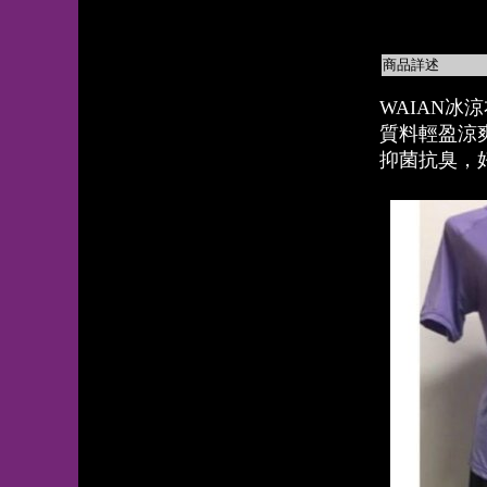
商品詳述
WAIAN冰
質料輕盈涼
抑菌抗臭，