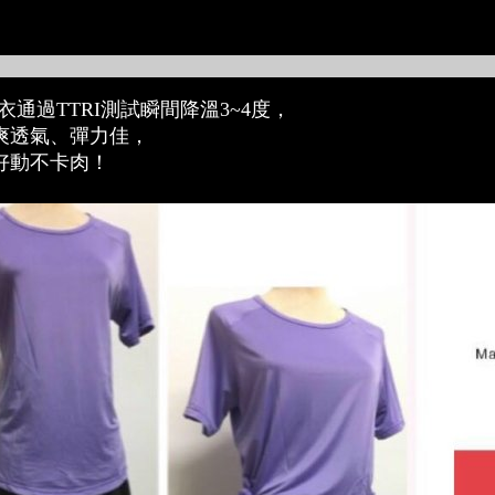
價格：$399.00
涼衣通過TTRI測試瞬間降溫3~4度，
爽透氣、彈力佳，
好動不卡肉！