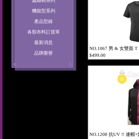
蠶絲棉系列
機能型系列
產品型錄
各類布料訂貨單
最新消息
NO.1067 男 & 女雙面 T
品牌榮譽
$499.00
NO.1208 抗UV !! 